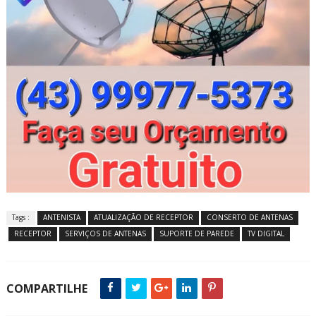
Tags :
ANTENISTA
ATUALIZAÇÃO DE RECEPTOR
CONSERTO DE ANTENAS
RECEPTOR
SERVIÇOS DE ANTENAS
SUPORTE DE PAREDE
TV DIGITAL
COMPARTILHE