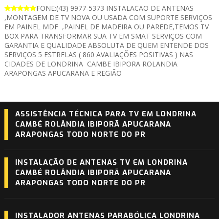
FONE:(43) 9977-5373 INSTALACAO DE ANTENAS
,MONTAGEM DE TV NOVA OU USADA COM SUPORTE SERVIÇOS
EM PAINEL MDF ,PAINEL DE MADEIRA OU PAREDE,TEMOS TV
BOX PARA TRANSFORMAR SUA TV EM SMAT SERVIÇOS COM
GARANTIA E QUALIDADE ABSOLUTA DE QUEM ENTENDE DOS
SERVIÇOS 5 ESTRELAS ( 860 AVALIAÇÕES POSITIVAS ) NAS
CIDADES DE LONDRINA CAMBE IBIPORA ROLANDIA
ARAPONGAS APUCARANA E REGIÃO
ASSISTÊNCIA TÉCNICA PARA TV EM LONDRINA
CAMBÉ ROLÂNDIA IBIPORÃ APUCARANA
ARAPONGAS TODO NORTE DO PR
INSTALAÇÃO DE ANTENAS TV EM LONDRINA
CAMBÉ ROLÂNDIA IBIPORÃ APUCARANA
ARAPONGAS TODO NORTE DO PR
INSTALADOR ANTENAS PARABÓLICA LONDRINA