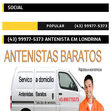
SOCIAL
POPULAR
(43) 99977-5373
ANTENISTA
(43) 99977-5373 ANTENISTA EM LONDRINA
BARATO EM
CAMBÉ E ROLÂNDIA PR
LONDRINA CAMBÉ
ROLÂNDIA PR